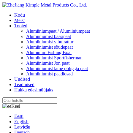
Kodu
Meist
Tooted
Alumiiniumpaat / Alumiiniumpaat
Alumiiniumist bassipaat
Alumiiniumist vibu rattur
Alumiiniumist sõudepaat
Aluminum Fishing Boat
Alumiiniumist Sportfisherman
Alumiiniumist Jon paat
Alumiiniumist lame põhjaga paat
Alumiiniumist paadiosad
Uudised
Teadmised
Hakka edasimüüjaks
Keel
Eesti
English
Latviešu
Deutsch