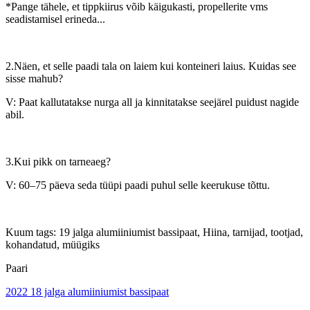
*Pange tähele, et tippkiirus võib käigukasti, propellerite vms
seadistamisel erineda...
2.Näen, et selle paadi tala on laiem kui konteineri laius. Kuidas see
sisse mahub?
V: Paat kallutatakse nurga all ja kinnitatakse seejärel puidust nagide
abil.
3.Kui pikk on tarneaeg?
V: 60–75 päeva seda tüüpi paadi puhul selle keerukuse tõttu.
Kuum tags: 19 jalga alumiiniumist bassipaat, Hiina, tarnijad, tootjad,
kohandatud, müügiks
Paari
2022 18 jalga alumiiniumist bassipaat