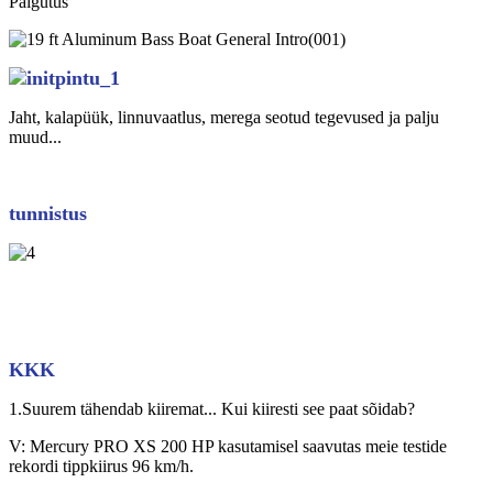
Paigutus
Jaht, kalapüük, linnuvaatlus, merega seotud tegevused ja palju
muud...
tunnistus
KKK
1.Suurem tähendab kiiremat... Kui kiiresti see paat sõidab?
V: Mercury PRO XS 200 HP kasutamisel saavutas meie testide
rekordi tippkiirus 96 km/h.