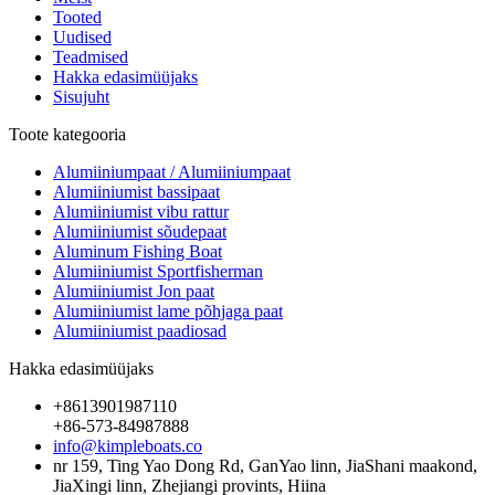
Tooted
Uudised
Teadmised
Hakka edasimüüjaks
Sisujuht
Toote kategooria
Alumiiniumpaat / Alumiiniumpaat
Alumiiniumist bassipaat
Alumiiniumist vibu rattur
Alumiiniumist sõudepaat
Aluminum Fishing Boat
Alumiiniumist Sportfisherman
Alumiiniumist Jon paat
Alumiiniumist lame põhjaga paat
Alumiiniumist paadiosad
Hakka edasimüüjaks
+8613901987110
+86-573-84987888
info@kimpleboats.co
nr 159, Ting Yao Dong Rd, GanYao linn, JiaShani maakond,
JiaXingi linn, Zhejiangi provints, Hiina