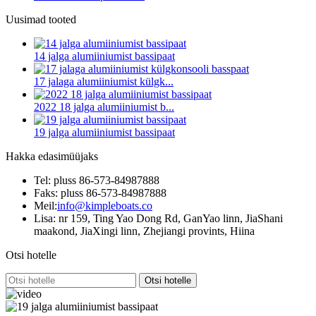
Uusimad tooted
14 jalga alumiiniumist bassipaat
17 jalaga alumiiniumist külgk...
2022 18 jalga alumiiniumist b...
19 jalga alumiiniumist bassipaat
Hakka edasimüüjaks
Tel: pluss 86-573-84987888
Faks: pluss 86-573-84987888
Meil:
info@kimpleboats.co
Lisa: nr 159, Ting Yao Dong Rd, GanYao linn, JiaShani
maakond, JiaXingi linn, Zhejiangi provints, Hiina
Otsi hotelle
Otsi hotelle