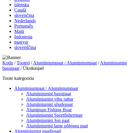
íslenska
Català
slovenčina
Nederlands
Português
Malti
Indonesia
magyar
slovenščina
Kodu
/
Tooted
/
Alumiiniumpaat / Alumiiniumpaat
/
Alumiiniumist
bassipaat
/ Üksikasjad
Toote kategooria
Alumiiniumpaat / Alumiiniumpaat
Alumiiniumist bassipaat
Alumiiniumist vibu rattur
Alumiiniumist sõudepaat
Aluminum Fishing Boat
Alumiiniumist Sportfisherman
Alumiiniumist Jon paat
Alumiiniumist lame põhjaga paat
Alumiiniumist paadiosad