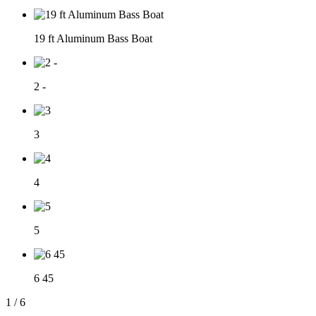
19 ft Aluminum Bass Boat
2 -
3
4
5
6 45
1
/
6