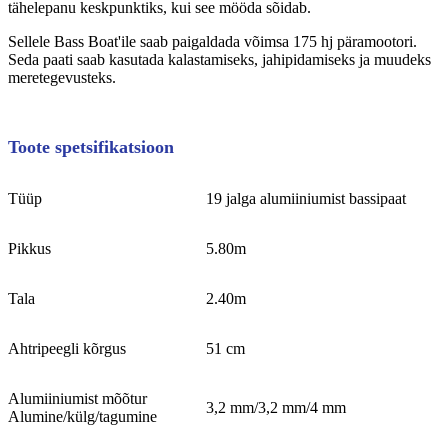
tähelepanu keskpunktiks, kui see mööda sõidab.
Sellele Bass Boat'ile saab paigaldada võimsa 175 hj päramootori.
Seda paati saab kasutada kalastamiseks, jahipidamiseks ja muudeks
meretegevusteks.
Toote spetsifikatsioon
Tüüp
19 jalga alumiiniumist bassipaat
Pikkus
5.80m
Tala
2.40m
Ahtripeegli kõrgus
51 cm
Alumiiniumist mõõtur
3,2 mm/3,2 mm/4 mm
Alumine/külg/tagumine