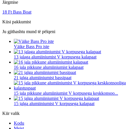
Järgmise
18 Ft Bass Boat
Küsi pakkumist
Ju gjithashtu mund të pëlqeni
Väike Bass Pro iste
13 jalaga alumiiniumist V korpusega kalapaat
16 jala pikkune alumiiniumist kalapaat
21 jalga alumiiniumist bassipaat
15 jala pikkune alumiiniumist V korpusega keskkonsoo...
15 jalga alumiiniumist V korpusega kalapaat
Kiir valik
Kodu
Meist